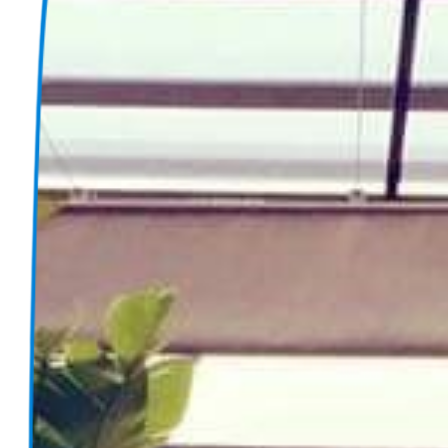
1. המסעדות הטובות ביותר בקזבלנקה
2. לה סקאלה
3. הקפטן
4. בית הקפה של ריק
5. Du Port De Peche
6. nkoa
7. ILOLI
8. אל מוניה